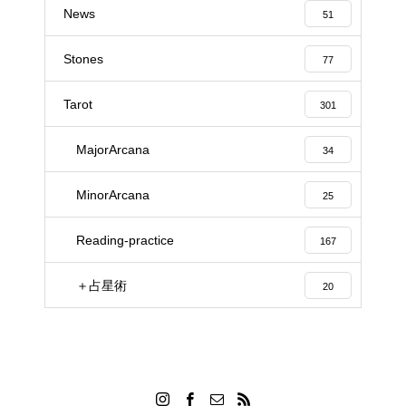
News
51
Stones
77
Tarot
301
MajorArcana
34
MinorArcana
25
Reading-practice
167
＋占星術
20