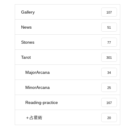
Gallery
107
News
51
Stones
77
Tarot
301
MajorArcana
34
MinorArcana
25
Reading-practice
167
＋占星術
20