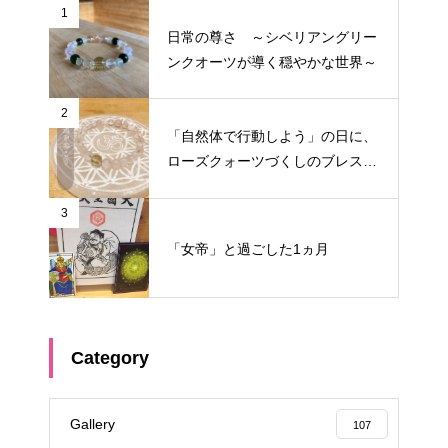
1
日常の尊さ ～シベリアングリー
ンクオーツが導く穏やかな世界～
2
「自然体で行動しよう」の日に、
ローズクォーツづくしのブレスを
作りたくなった
3
「女帝」と過ごした1ヵ月
Category
Gallery
107