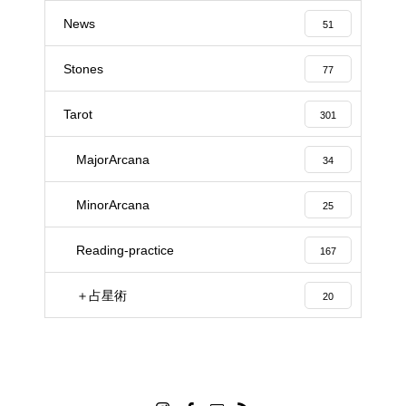
News
51
Stones
77
Tarot
301
MajorArcana
34
MinorArcana
25
Reading-practice
167
＋占星術
20