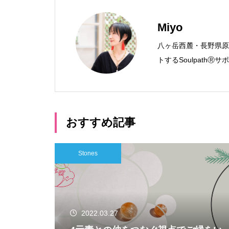
Miyo
八ヶ岳西麓・長野県原
トするSoulpath
おすすめ記事
Stones
2022.03.27