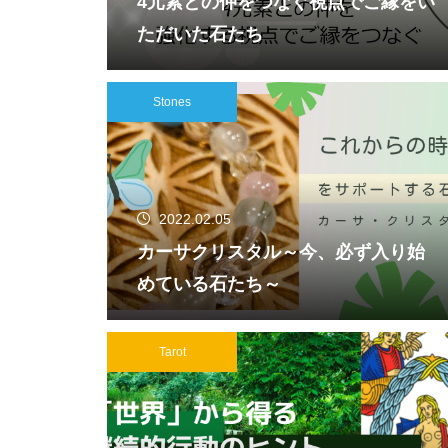
4元素との仲をつなぐ視点でご縁をい
ただいた石たち
Stones
2022.02.05
カーサクリスタル～今、必ず入り始
めている石たち～
Tarot