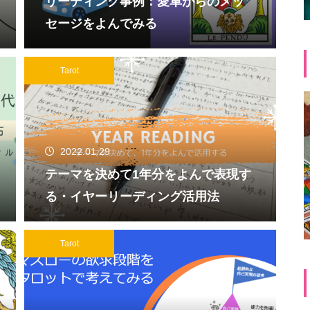
リーディング事例：愛車からのメッ
セージをよんでみる
Tarot
2022.01.29
テーマを決めて1年分をよんで表現す
る・イヤーリーディング活用法
Tarot