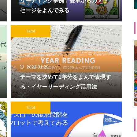
リーディング事例：愛車からのメッ
セージをよんでみる
Tarot
2022.01.29
テーマを決めて1年分をよんで表現す
る・イヤーリーディング活用法
Tarot