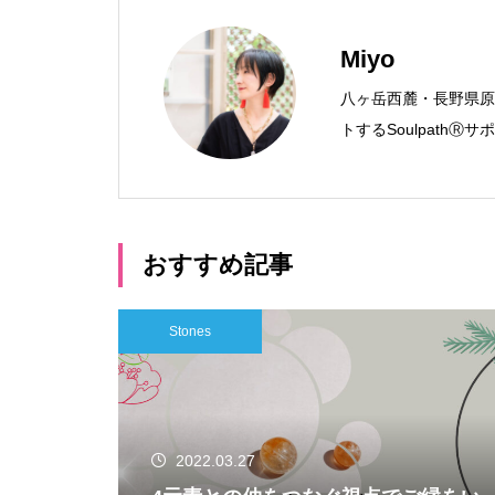
Miyo
八ヶ岳西麓・長野県原
トするSoulpath
おすすめ記事
Stones
2022.03.27