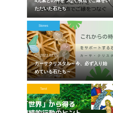
4元素との仲をつなぐ視点でご縁をい
ただいた石たち
Stones
2022.02.05
カーサクリスタル～今、必ず入り始
めている石たち～
Tarot