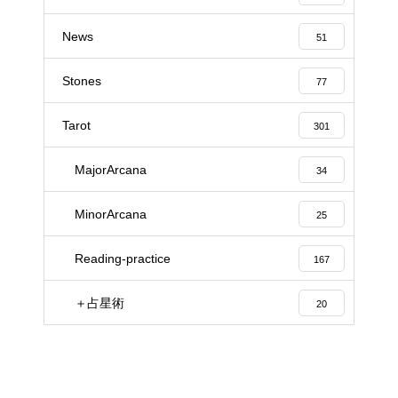
News
51
Stones
77
Tarot
301
MajorArcana
34
MinorArcana
25
Reading-practice
167
＋占星術
20