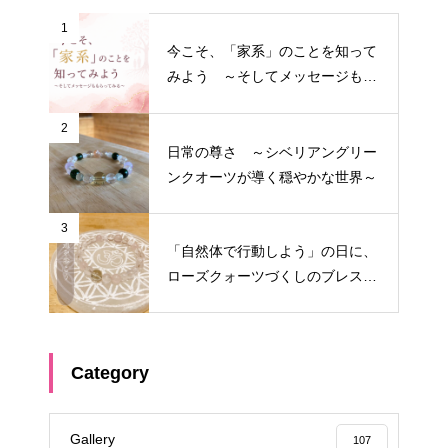
1
今こそ、「家系」のことを知って
みよう ～そしてメッセージもも
らってみる～
2
日常の尊さ ～シベリアングリー
ンクオーツが導く穏やかな世界～
3
「自然体で行動しよう」の日に、
ローズクォーツづくしのブレスを
作りたくなった
Category
Gallery
107