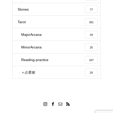
Stones
77
Tarot
301
MajorArcana
34
MinorArcana
25
Reading-practice
167
＋占星術
20