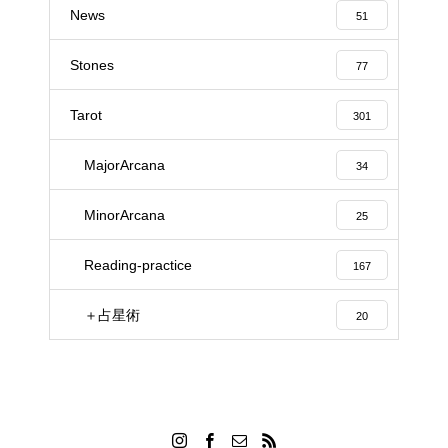
News
51
Stones
77
Tarot
301
MajorArcana
34
MinorArcana
25
Reading-practice
167
＋占星術
20