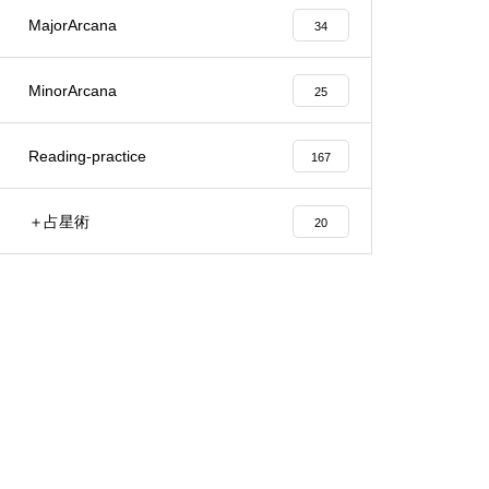
MajorArcana
34
MinorArcana
25
Reading-practice
167
＋占星術
20