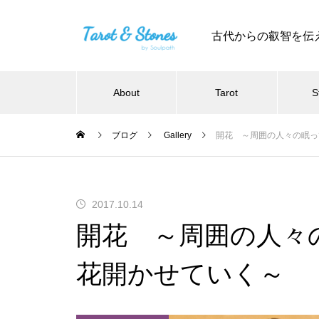
古代からの叡智を伝
About
Tarot
S
ブログ
Gallery
開花 ～周囲の人々の眠っ
2017.10.14
開花 ～周囲の人々
花開かせていく～