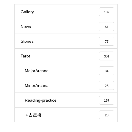
Gallery
107
News
51
Stones
77
Tarot
301
MajorArcana
34
MinorArcana
25
Reading-practice
167
＋占星術
20