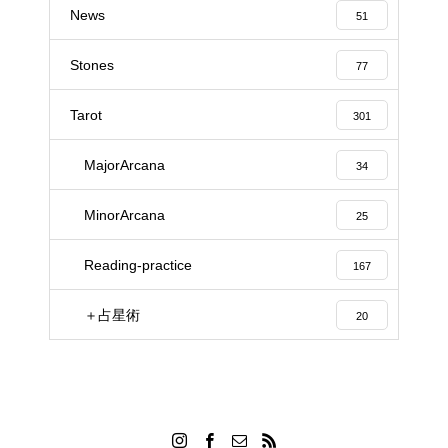
News
51
Stones
77
Tarot
301
MajorArcana
34
MinorArcana
25
Reading-practice
167
＋占星術
20