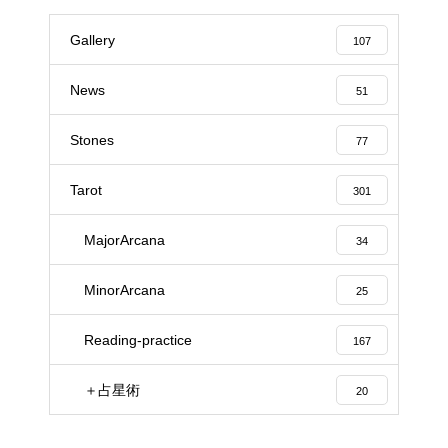
Gallery
107
News
51
Stones
77
Tarot
301
MajorArcana
34
MinorArcana
25
Reading-practice
167
＋占星術
20