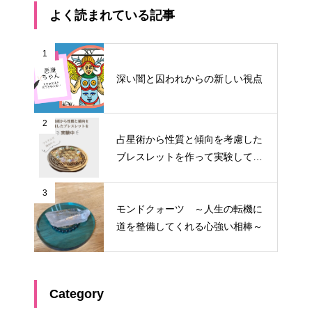
よく読まれている記事
1
深い闇と囚われからの新しい視点
2
占星術から性質と傾向を考慮した
ブレスレットを作って実験してみ
る①
3
モンドクォーツ ～人生の転機に
道を整備してくれる心強い相棒～
Category