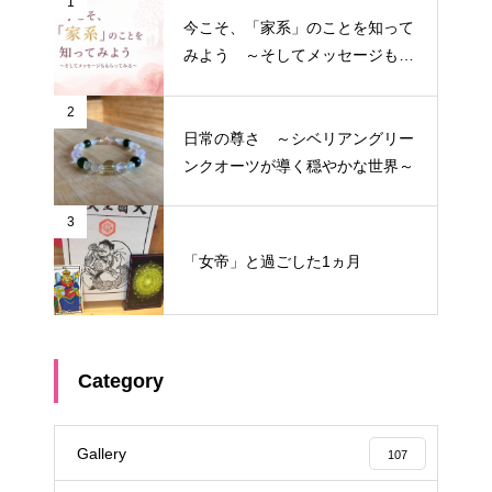
1
今こそ、「家系」のことを知って
みよう ～そしてメッセージもも
らってみる～
2
日常の尊さ ～シベリアングリー
ンクオーツが導く穏やかな世界～
3
「女帝」と過ごした1ヵ月
Category
Gallery
107