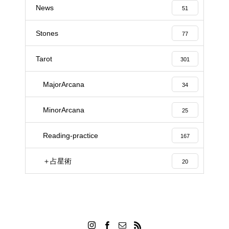
News
51
Stones
77
Tarot
301
MajorArcana
34
MinorArcana
25
Reading-practice
167
＋占星術
20