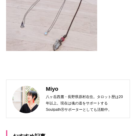
Miyo
八ヶ岳西麓・長野県原村在住。タロット歴は20
年以上。現在は魂の道をサポートする
SoulpathⓇサポーターとしても活動中。