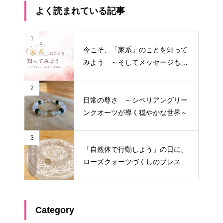
よく読まれている記事
1
今こそ、「家系」のことを知って
みよう ～そしてメッセージもも
らってみる～
2
日常の尊さ ～シベリアングリー
ンクオーツが導く穏やかな世界～
3
「自然体で行動しよう」の日に、
ローズクォーツづくしのブレスを
作りたくなった
Category