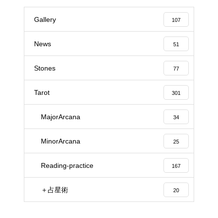
Gallery
107
News
51
Stones
77
Tarot
301
MajorArcana
34
MinorArcana
25
Reading-practice
167
＋占星術
20