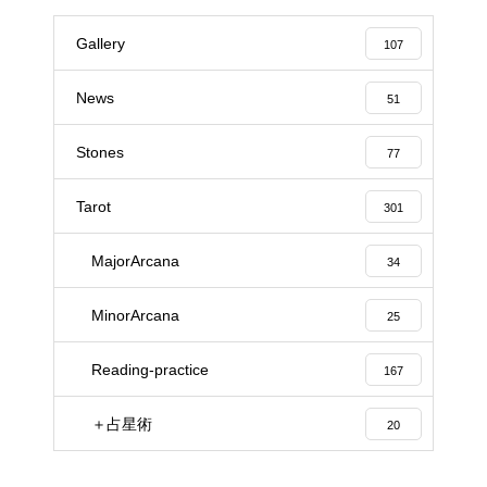
Gallery
107
News
51
Stones
77
Tarot
301
MajorArcana
34
MinorArcana
25
Reading-practice
167
＋占星術
20