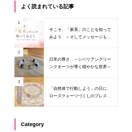
よく読まれている記事
1
今こそ、「家系」のことを知って
みよう ～そしてメッセージもも
らってみる～
2
日常の尊さ ～シベリアングリー
ンクオーツが導く穏やかな世界～
3
「自然体で行動しよう」の日に、
ローズクォーツづくしのブレスを
作りたくなった
Category