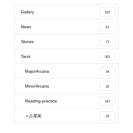
Gallery
107
News
51
Stones
77
Tarot
301
MajorArcana
34
MinorArcana
25
Reading-practice
167
＋占星術
20