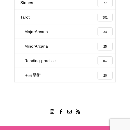
Stones
77
Tarot
301
MajorArcana
34
MinorArcana
25
Reading-practice
167
＋占星術
20