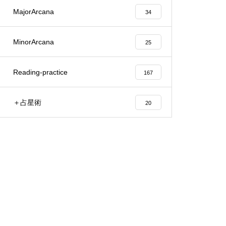
MajorArcana
34
MinorArcana
25
Reading-practice
167
＋占星術
20