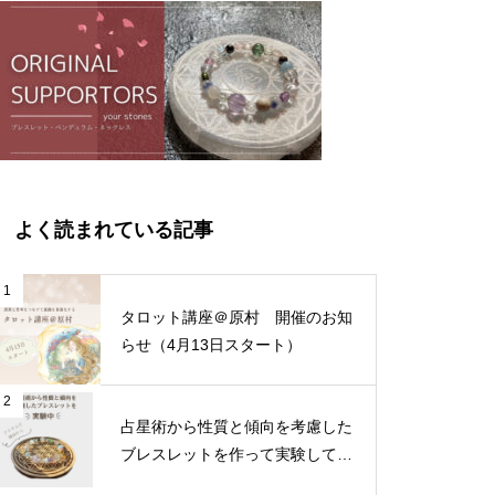
よく読まれている記事
1
タロット講座＠原村 開催のお知
らせ（4月13日スタート）
2
占星術から性質と傾向を考慮した
ブレスレットを作って実験してみ
る①