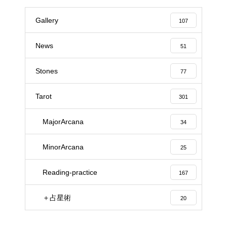
Gallery
107
News
51
Stones
77
Tarot
301
MajorArcana
34
MinorArcana
25
Reading-practice
167
＋占星術
20