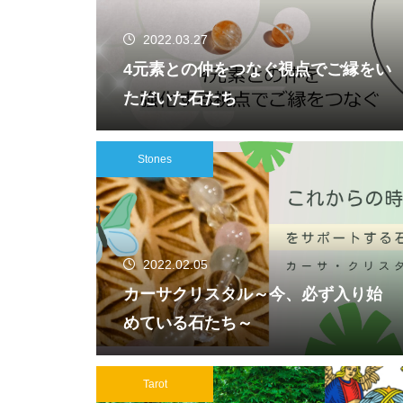
2022.03.27
4元素との仲をつなぐ視点でご縁をい
ただいた石たち
Stones
2022.02.05
カーサクリスタル～今、必ず入り始
めている石たち～
Tarot