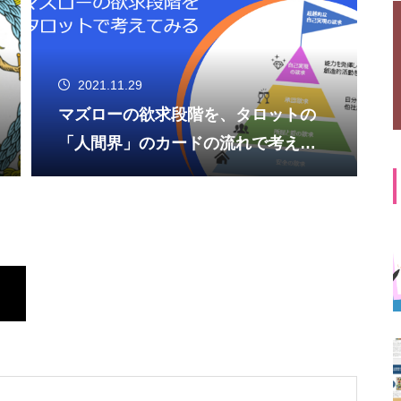
2021.11.29
マズローの欲求段階を、タロットの
「人間界」のカードの流れで考えて
みる