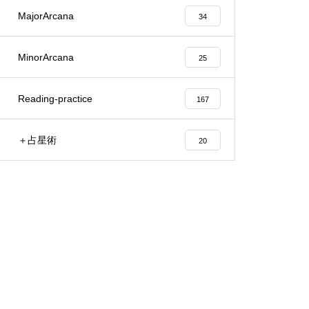
MajorArcana
34
MinorArcana
25
Reading-practice
167
＋占星術
20