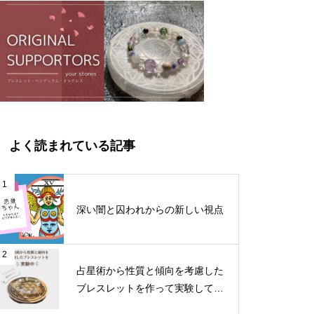
よく読まれている記事
1
深い闇と囚われからの新しい視点
2
占星術から性質と傾向を考慮した
ブレスレットを作って実験してみ
る①