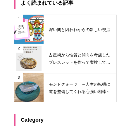
よく読まれている記事
1
深い闇と囚われからの新しい視点
2
占星術から性質と傾向を考慮した
ブレスレットを作って実験してみ
る①
3
モンドクォーツ ～人生の転機に
道を整備してくれる心強い相棒～
Category