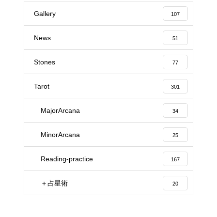
Gallery
107
News
51
Stones
77
Tarot
301
MajorArcana
34
MinorArcana
25
Reading-practice
167
＋占星術
20