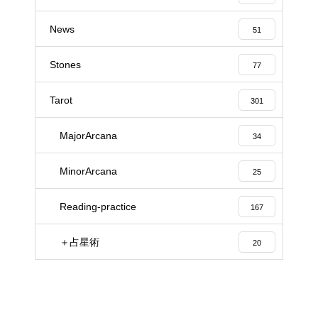
News
51
Stones
77
Tarot
301
MajorArcana
34
MinorArcana
25
Reading-practice
167
＋占星術
20