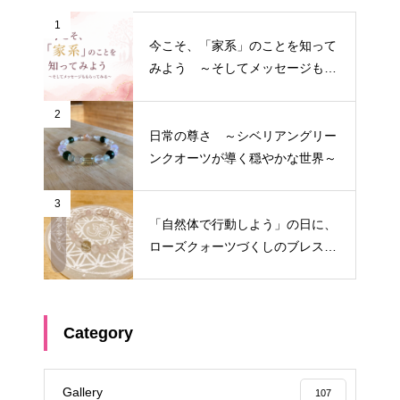
1
今こそ、「家系」のことを知って
みよう ～そしてメッセージもも
らってみる～
2
日常の尊さ ～シベリアングリー
ンクオーツが導く穏やかな世界～
3
「自然体で行動しよう」の日に、
ローズクォーツづくしのブレスを
作りたくなった
Category
Gallery
107