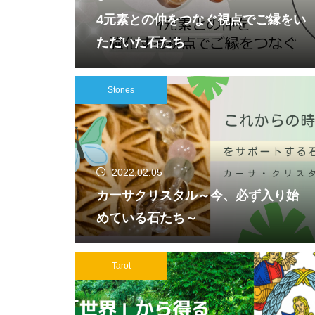
4元素との仲をつなぐ視点でご縁をい
ただいた石たち
Stones
2022.02.05
カーサクリスタル～今、必ず入り始
めている石たち～
Tarot