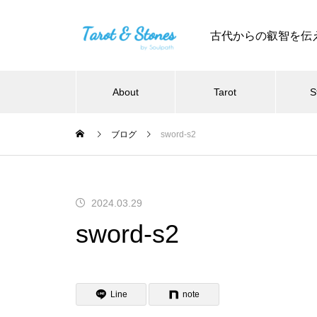
古代からの叡智を伝
About
Tarot
S
ブログ
sword-s2
2024.03.29
sword-s2
Line
note