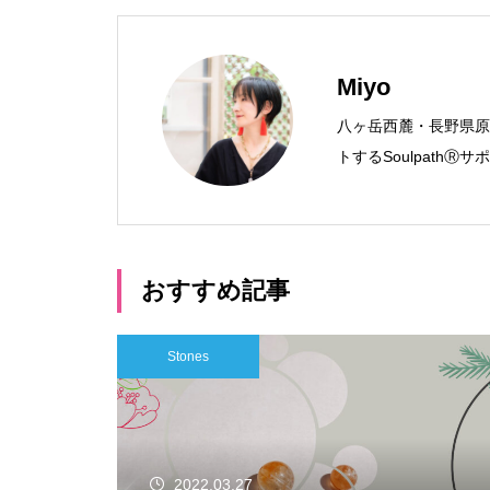
Miyo
八ヶ岳西麓・長野県原
トするSoulpath
おすすめ記事
Stones
2022.03.27