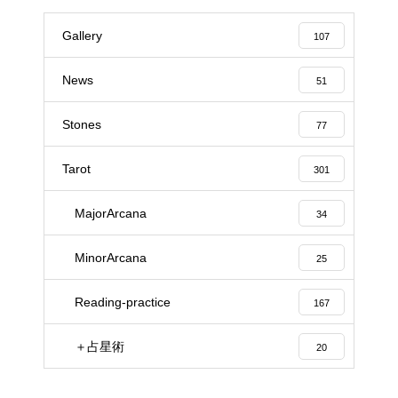
Gallery
107
News
51
Stones
77
Tarot
301
MajorArcana
34
MinorArcana
25
Reading-practice
167
＋占星術
20