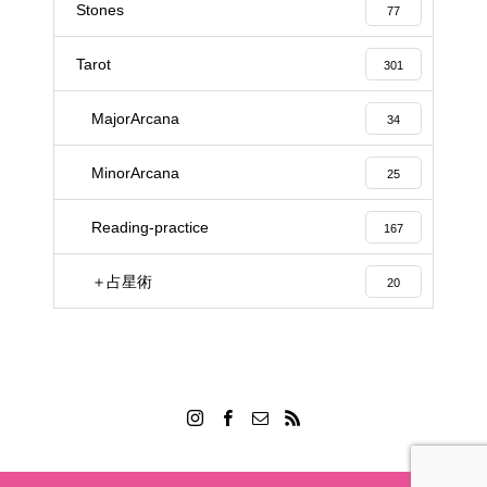
Stones
77
Tarot
301
MajorArcana
34
MinorArcana
25
Reading-practice
167
＋占星術
20