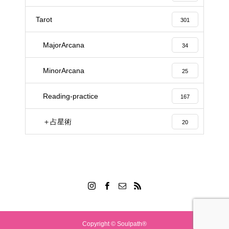
Tarot
301
MajorArcana
34
MinorArcana
25
Reading-practice
167
＋占星術
20
Copyright © Soulpath®