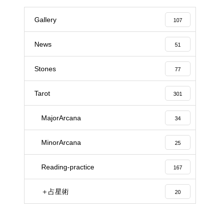
Gallery
107
News
51
Stones
77
Tarot
301
MajorArcana
34
MinorArcana
25
Reading-practice
167
＋占星術
20