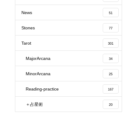
News
51
Stones
77
Tarot
301
MajorArcana
34
MinorArcana
25
Reading-practice
167
＋占星術
20