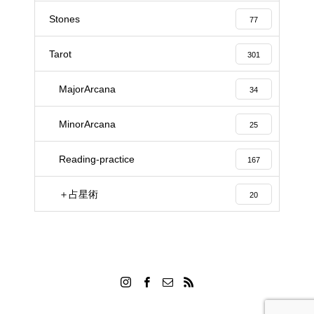
Stones
77
Tarot
301
MajorArcana
34
MinorArcana
25
Reading-practice
167
＋占星術
20