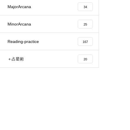
MajorArcana
34
MinorArcana
25
Reading-practice
167
＋占星術
20