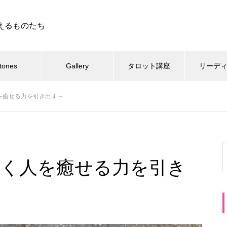
えるものたち
tones
Gallery
タロット講座
リーデ
く人を癒せる力を引き出す～
～明るく人を癒せる力を引き