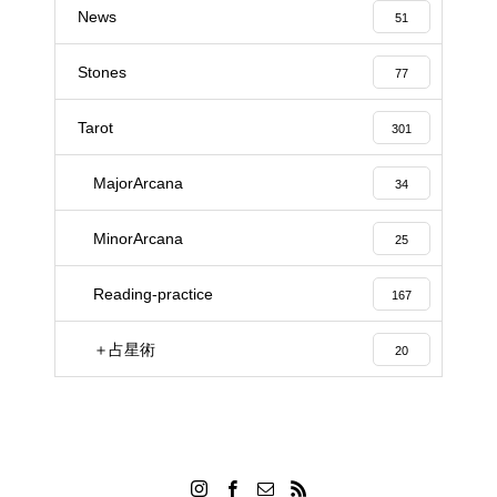
News
51
Stones
77
Tarot
301
MajorArcana
34
MinorArcana
25
Reading-practice
167
＋占星術
20