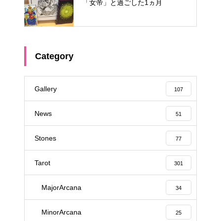
「女帝」と過ごした1ヵ月
Category
Gallery
107
News
51
Stones
77
Tarot
301
MajorArcana
34
MinorArcana
25