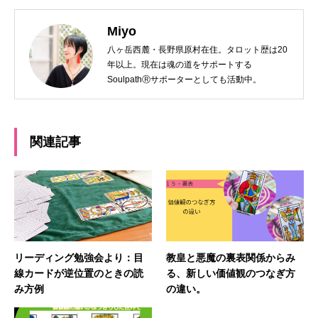
Miyo
八ヶ岳西麓・長野県原村在住。タロット歴は20
年以上。現在は魂の道をサポートする
SoulpathⓇサポーターとしても活動中。
関連記事
リーディング勉強会より：目
教皇と悪魔の裏表関係からみ
線カードが逆位置のときの読
る、新しい価値観のつなぎ方
み方例
の違い。