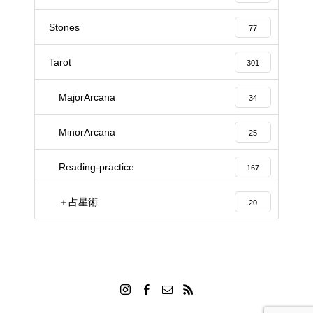
Stones
77
Tarot
301
MajorArcana
34
MinorArcana
25
Reading-practice
167
＋占星術
20