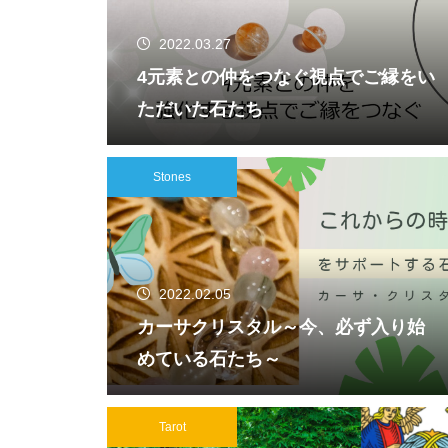
2022.03.27
4元素との仲をつなぐ視点でご縁をい
ただいた石たち
Stones
2022.02.05
カーサクリスタル～今、必ず入り始
めている石たち～
Tarot