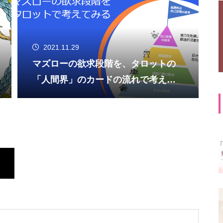
2021.11.29
マズローの欲求段階を、タロットの
「人間界」のカードの流れで考えて
みる