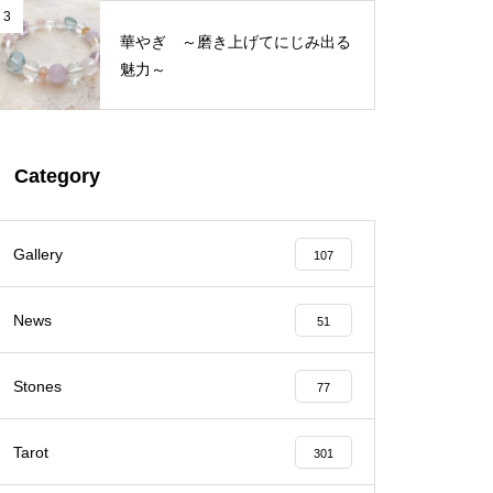
3
華やぎ ～磨き上げてにじみ出る
魅力～
Category
Gallery
107
News
51
Stones
77
Tarot
301