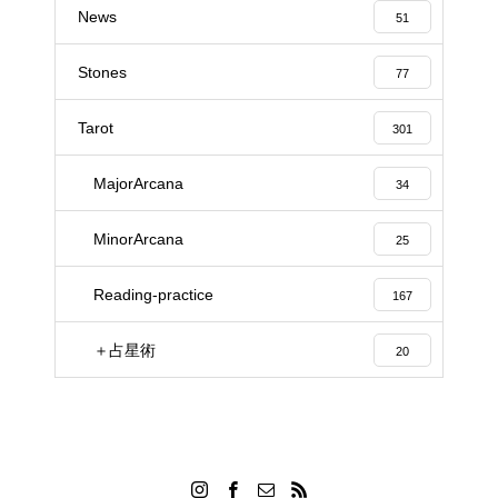
News
51
Stones
77
Tarot
301
MajorArcana
34
MinorArcana
25
Reading-practice
167
＋占星術
20