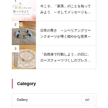
1
今こそ、「家系」のことを知って
みよう ～そしてメッセージもも
らってみる～
2
日常の尊さ ～シベリアングリー
ンクオーツが導く穏やかな世界～
3
「自然体で行動しよう」の日に、
ローズクォーツづくしのブレスを
作りたくなった
Category
Gallery
107