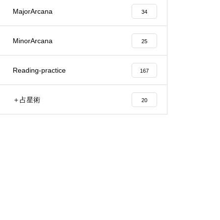
MajorArcana
34
MinorArcana
25
Reading-practice
167
＋占星術
20