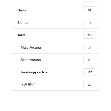
News
51
Stones
77
Tarot
301
MajorArcana
34
MinorArcana
25
Reading-practice
167
＋占星術
20