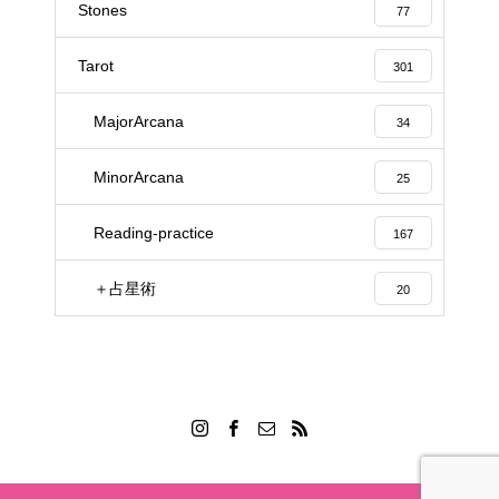
Stones
77
Tarot
301
MajorArcana
34
MinorArcana
25
Reading-practice
167
＋占星術
20