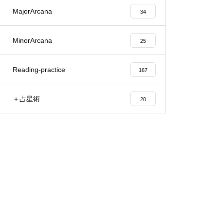
MajorArcana
34
MinorArcana
25
Reading-practice
167
＋占星術
20