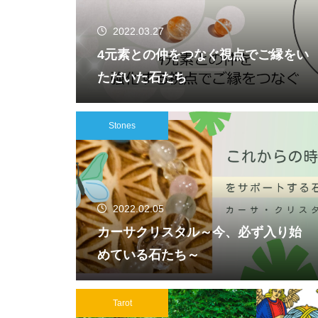
2022.03.27
4元素との仲をつなぐ視点でご縁をい
ただいた石たち
Stones
2022.02.05
カーサクリスタル～今、必ず入り始
めている石たち～
Tarot