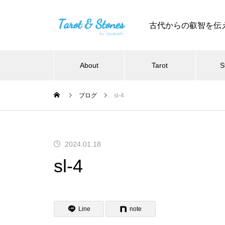
古代からの叡智を伝
About
Tarot
S
ブログ
sl-4
2024.01.18
sl-4
Line
note