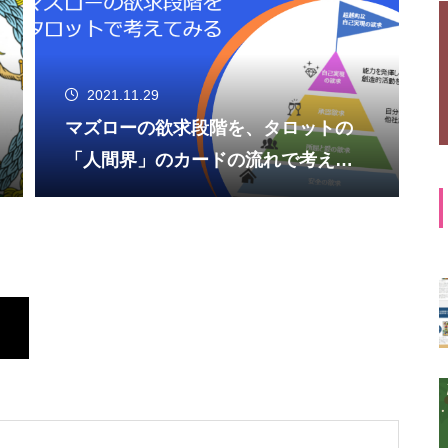
2021.11.29
マズローの欲求段階を、タロットの
「人間界」のカードの流れで考えて
みる