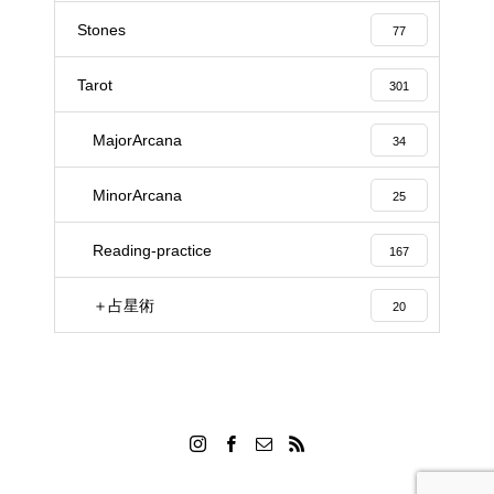
Stones
77
Tarot
301
MajorArcana
34
MinorArcana
25
Reading-practice
167
＋占星術
20