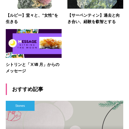
【ルビー】堂々と、”女性”を
【サーペンティン】過去と向
生きる
き合い、経験を叡智とする
シトリンと「ⅩⅧ 月」からの
メッセージ
おすすめ記事
Stones