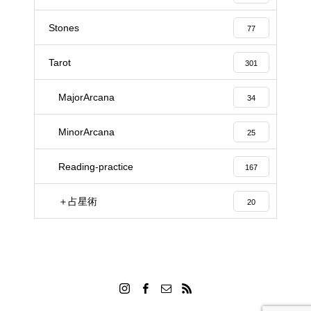
Stones
77
Tarot
301
MajorArcana
34
MinorArcana
25
Reading-practice
167
＋占星術
20