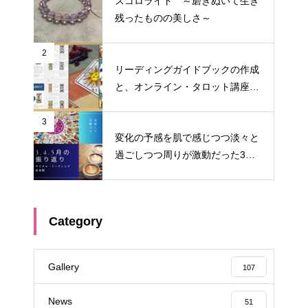
スコロライト ～磨きぬいて生き
残ったものの美しさ～
2
リーディングガイドブックの作成
と、オンライン・タロット講座料
金改定のお知らせ
3
変化の予感を肌で感じつつ淡々と
過ごしつつ周りが激動だった3
月・4月・5月 ～サイクル・リー
ディング振り返り～
Category
Gallery
107
News
51