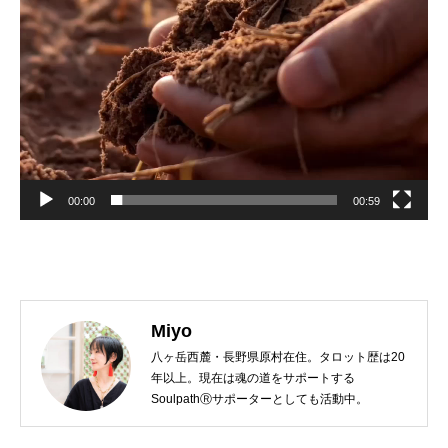
00:00
00:59
Miyo
八ヶ岳西麓・長野県原村在住。タロット歴は20
年以上。現在は魂の道をサポートする
SoulpathⓇサポーターとしても活動中。