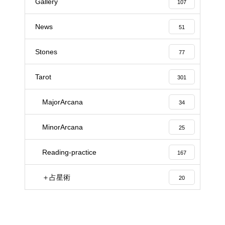
Gallery
107
News
51
Stones
77
Tarot
301
MajorArcana
34
MinorArcana
25
Reading-practice
167
＋占星術
20