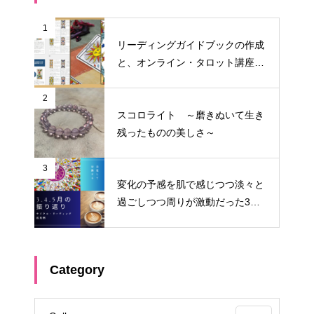
1
リーディングガイドブックの作成
と、オンライン・タロット講座料
金改定のお知らせ
2
スコロライト ～磨きぬいて生き
残ったものの美しさ～
3
変化の予感を肌で感じつつ淡々と
過ごしつつ周りが激動だった3
月・4月・5月 ～サイクル・リー
ディング振り返り～
Category