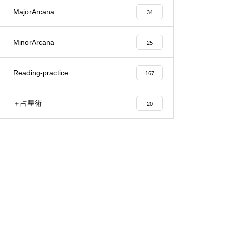
MajorArcana
34
MinorArcana
25
Reading-practice
167
＋占星術
20