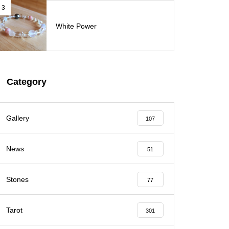
3
White Power
Category
Gallery
107
News
51
Stones
77
Tarot
301