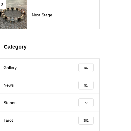
3
Next Stage
Category
Gallery
107
News
51
Stones
77
Tarot
301