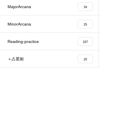
MajorArcana
34
MinorArcana
25
Reading-practice
167
＋占星術
20