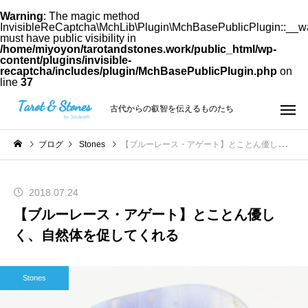
Warning
: The magic method
InvisibleReCaptcha\MchLib\Plugin\MchBasePublicPlugin::__w
must have public visibility in
/home/miyoyon/tarotandstones.work/public_html/wp-
content/plugins/invisible-
recaptcha/includes/plugin/MchBasePublicPlugin.php
on
line
37
古代からの叡智を伝えるものたち
ブログ
Stones
【ブルーレース・アゲート】とことん優しく、自然体を促してくれる
2018.07.24
【ブルーレース・アゲート】とことん優し
く、自然体を促してくれる
Stones