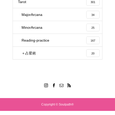
Tarot
301
MajorArcana
34
MinorArcana
25
Reading-practice
167
＋占星術
20
Copyright © Soulpath®