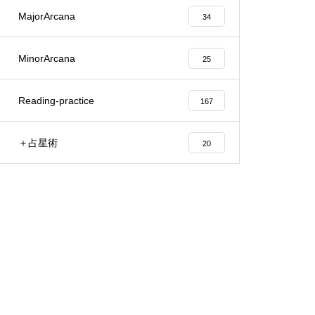
MajorArcana
34
MinorArcana
25
Reading-practice
167
＋占星術
20