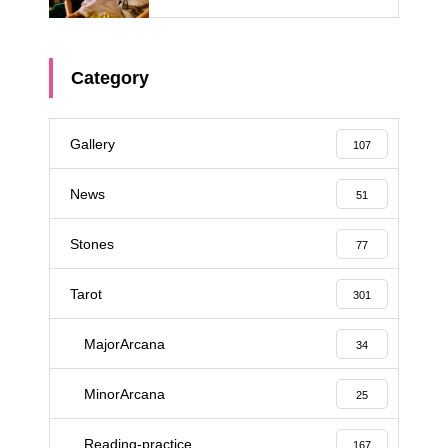
Category
Gallery
107
News
51
Stones
77
Tarot
301
MajorArcana
34
MinorArcana
25
Reading-practice
167